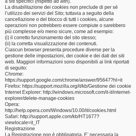
a siti specifici (rispetto ad altri).
La disabilitazione dei cookies non preclude di per sé
l’utilizzo dei servizi del Sito; tuttavia a seguito della
cancellazione o del blocco di tutti i cookies, alcune
operazioni non potrebbero essere compiute o sarebbero
più complesse e/o meno sicure, come ad esempio:
(i) il corretto funzionamento del sito stesso;
(ii) la corretta visualizzazione dei contenuti.
Ciascun browser presenta procedure diverse per la
gestione delle impostazioni, dei cookie e dei dati dei siti
web. Maggiori informazioni sono disponibili ai link riportati
di seguito:
Chrome:
https://support.google.com/chrome/answer/95647?hl=it
Firefox: https://support.mozilla.org/it/kb/Gestione dei cookie
Internet Explorer: http://windows.microsoft.com/it-it/internet-
explorer/delete-manage-cookies
Opera:
http://help.opera.com/Windows/10.00/it/cookies.html
Safari: http://support.apple.com/kb/HT1677?
viewlocale=it_IT
Registrazione
La Registrazione non è obbligatoria. E' necessaria la