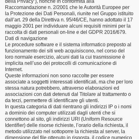
della Privacy”), nonché in conformità alla
Raccomandazione n. 2/2001 che le Autorità Europee per
la Protezione dei Dati Personali, riunite nel Gruppo istituito
dall’art. 29 della Direttiva n. 95/46/CE, hanno adottato il 17
maggio 2001 per individuare alcuni requisiti minimi per la
raccolta di dati personali on-line e del GDPR 2016/679.
Dati di navigazione
Le procedure software e il sistema informatico preposto al
funzionamento dei siti web acquisiscono, nel corso del
loro normale esercizio, alcuni dati la cui trasmissione è
implicita nell’uso dei protocolli di comunicazione di
Internet.
Queste informazioni non sono raccolte per essere
associate a soggetti interessati identificati, ma che per loro
stessa natura potrebbero, attraverso elaborazioni ed
associazioni con dati detenuti dal Titolare al trattamento o
da terzi, permettere di identificare gli utenti.
In questa categoria di dati rientrano gli indirizzi IP o i nomi
a dominio dei computer utilizzati dagli utenti che si
connettono al sito, gli indirizzi URI (Uniform Resource
Identifier) delle risorse richieste, l’orario della richiesta, il
metodo utilizzato nel sottoporre la richiesta al server, la
dimensione del file ottenuto in risposta, il codice numerico