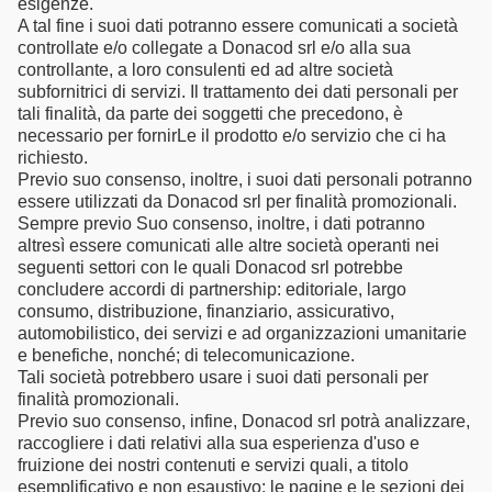
esigenze.
A tal fine i suoi dati potranno essere comunicati a società
controllate e/o collegate a Donacod srl e/o alla sua
controllante, a loro consulenti ed ad altre società
subfornitrici di servizi. Il trattamento dei dati personali per
tali finalità, da parte dei soggetti che precedono, è
necessario per fornirLe il prodotto e/o servizio che ci ha
richiesto.
Previo suo consenso, inoltre, i suoi dati personali potranno
essere utilizzati da Donacod srl per finalità promozionali.
Sempre previo Suo consenso, inoltre, i dati potranno
altresì essere comunicati alle altre società operanti nei
seguenti settori con le quali Donacod srl potrebbe
concludere accordi di partnership: editoriale, largo
consumo, distribuzione, finanziario, assicurativo,
automobilistico, dei servizi e ad organizzazioni umanitarie
e benefiche, nonché; di telecomunicazione.
Tali società potrebbero usare i suoi dati personali per
finalità promozionali.
Previo suo consenso, infine, Donacod srl potrà analizzare,
raccogliere i dati relativi alla sua esperienza d'uso e
fruizione dei nostri contenuti e servizi quali, a titolo
esemplificativo e non esaustivo: le pagine e le sezioni dei