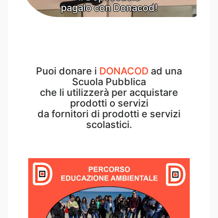
pagalo con Donacod!
pagalo con Donacod!
pagalo con Donacod!
Puoi donare i
DONACOD
ad una
Scuola Pubblica
che li utilizzerà per acquistare
prodotti o servizi
da fornitori di prodotti e servizi
scolastici.