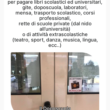
per pagare libri scolastici ed universitari,
gite, doposcuola, laboratori,
mensa, trasporto scolastico, corsi
professionali,
rette di scuole private (dal nido
all’università)
o di attività extrascolastiche
(teatro, sport, danza, musica, lingua,
ecc..)
Il Doposcuola
Il Doposcuola
Il Doposcuola