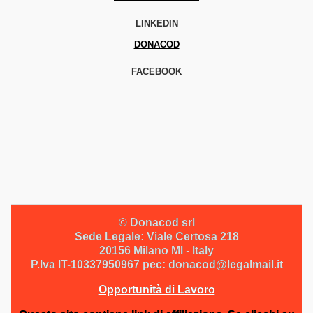
LINKEDIN
DONACOD
FACEBOOK
© Donacod srl
Sede Legale: Viale Certosa 218
20156 Milano MI - Italy
P.Iva IT-10337950967 pec: donacod@legalmail.it
Opportunità di Lavoro